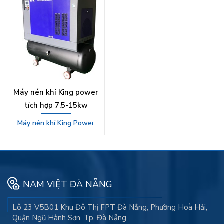
Máy nén khí King power
tích hợp 7.5-15kw
Máy nén khí King Power
NAM VIỆT ĐÀ NẴNG
Lô 23 V5B01 Khu Đô Thị FPT Đà Nẳng, Phường Hoà Hải,
Quận Ngũ Hành Sơn, Tp. Đà Nẵng