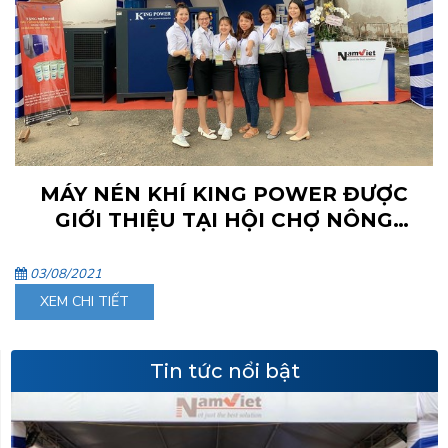
MÁY NÉN KHÍ KING POWER ĐƯỢC
GIỚI THIỆU TẠI HỘI CHỢ NÔNG
NGHIỆP QUỐC TẾ VIỆT NAM 2019
03/08/2021
XEM CHI TIẾT
Tin tức nổi bật