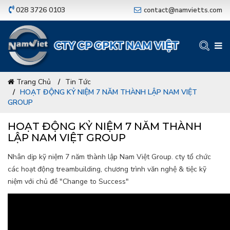
028 3726 0103
contact@namvietts.com
Trang Chủ
Tin Tức
HOẠT ĐỘNG KỶ NIỆM 7 NĂM THÀNH LẬP NAM VIỆT
GROUP
HOẠT ĐỘNG KỶ NIỆM 7 NĂM THÀNH
LẬP NAM VIỆT GROUP
Nhân dịp kỹ niệm 7 năm thành lập Nam Việt Group. cty tổ chức
các hoạt động treambuilding, chương trình văn nghệ & tiệc kỹ
niệm với chủ đề "Change to Success"