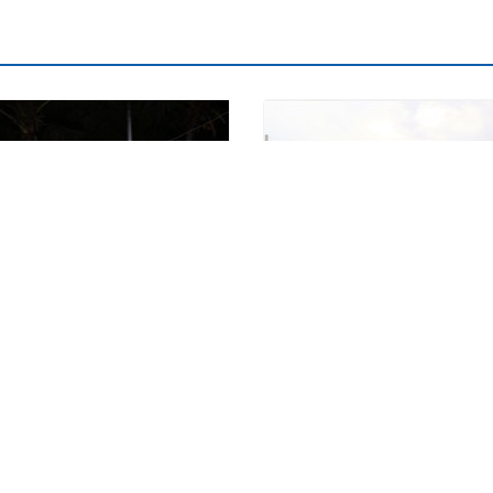
inner Company Trip 2020
GIẢI BÓNG ĐÁ KING POWE
2020
ình ảnh về buổi tiệc trong
Những hình ảnh về buổi lể khai 
du lịch của công ty năm 2020
bóng đá King Power Cup 2020