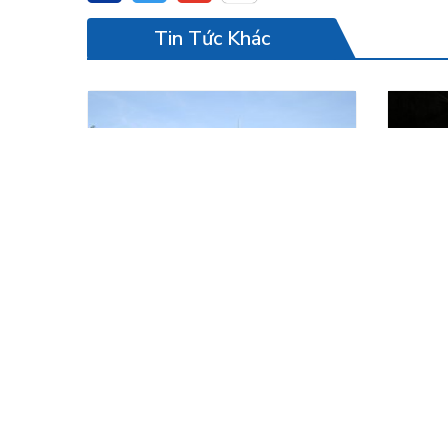
Tin Tức Khác
Nam Viet Teambuiding 2020
Gala D
Những hình ảnh ảnh về hoạt động
Những h
Teambuiding của Nam Viêt Group
chuyến 
2020